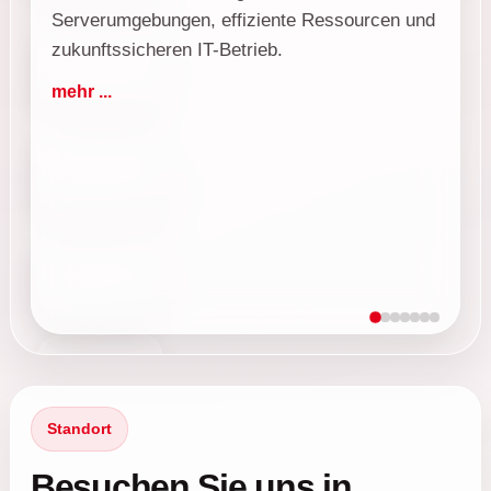
Serverumgebungen, effiziente Ressourcen und
zukunftssicheren IT-Betrieb.
Veeam
mehr ...
Altaro
Veritas
SonicWall
Standort
Besuchen Sie uns in
LANCOM